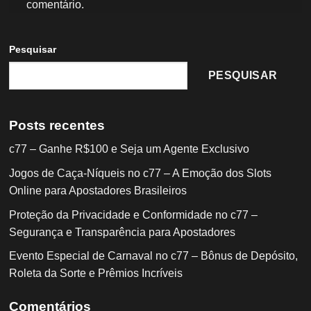
comentário.
Pesquisar
PESQUISAR
Posts recentes
c77 – Ganhe R$100 e Seja um Agente Exclusivo
Jogos de Caça-Níqueis no c77 – A Emoção dos Slots
Online para Apostadores Brasileiros
Proteção da Privacidade e Conformidade no c77 –
Segurança e Transparência para Apostadores
Evento Especial de Carnaval no c77 – Bônus de Depósito,
Roleta da Sorte e Prêmios Incríveis
Comentários