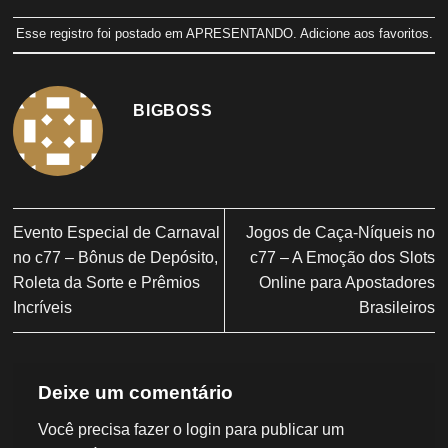
Esse registro foi postado em
APRESENTANDO
.
Adicione aos favoritos
.
BIGBOSS
Evento Especial de Carnaval
Jogos de Caça-Níqueis no
no c77 – Bônus de Depósito,
c77 – A Emoção dos Slots
Roleta da Sorte e Prêmios
Online para Apostadores
Incríveis
Brasileiros
Deixe um comentário
Você precisa fazer o
login
para publicar um