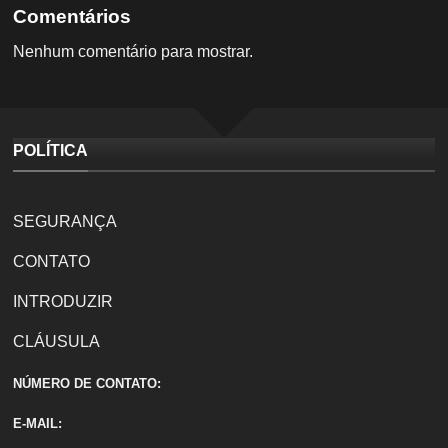
Comentários
Nenhum comentário para mostrar.
POLÍTICA
SEGURANÇA
CONTATO
INTRODUZIR
CLÁUSULA
NÚMERO DE CONTATO:
E-MAIL: