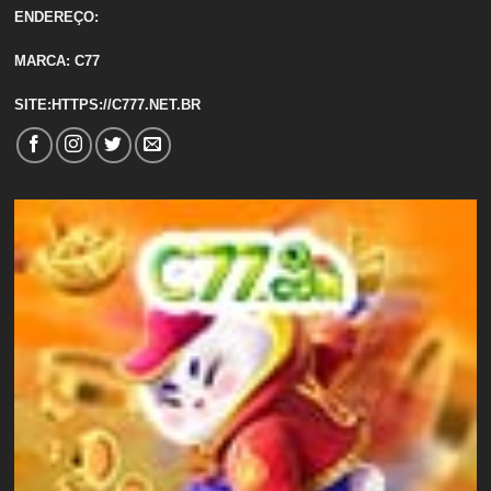
ENDEREÇO:
MARCA: C77
SITE:HTTPS://C777.NET.BR