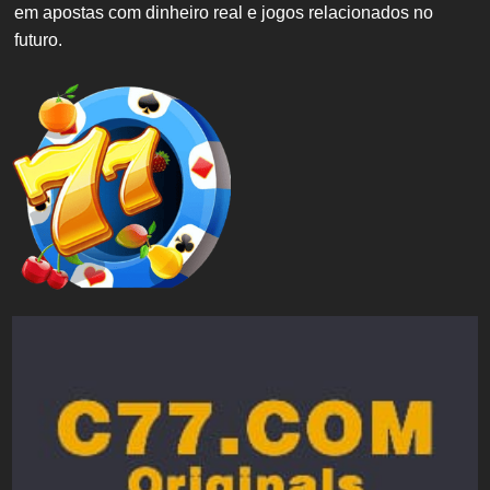
em apostas com dinheiro real e jogos relacionados no
futuro.