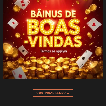
CONTINUAR LENDO
→